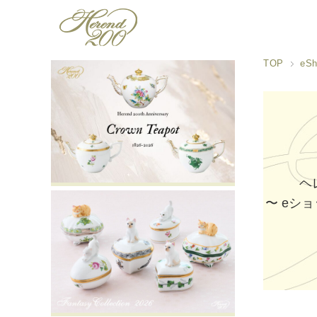
TOP
eSh
ヘ
〜 eショ