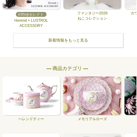
ファンタジー2026
カ
eShopセレクト
ねこコレクション
Herend × LUSTROL
ACCESSORY
新着情報をもっと見る
― 商品カテゴリ ―
ヘレンドティー
メモリアルローズ