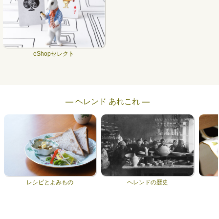
eShopセレクト
― ヘレンド あれこれ ―
レシピとよみもの
ヘレンドの歴史