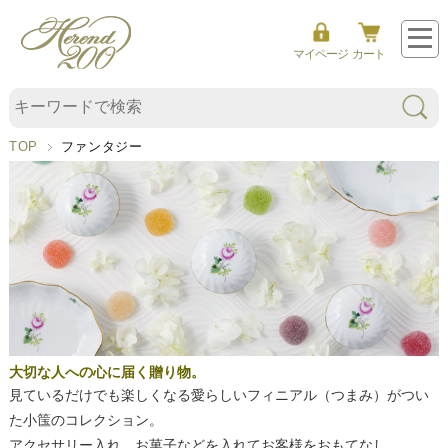
マイページ
カート
フ
ァ
TOP
ファンタジー
ン
タ
ジ
ー
大切な人への心に届く贈り物。
見ているだけでも楽しくなる愛らしいフィニアル（つまみ）がつい
た小筺のコレクション。
アクセサリー入れ、お菓子などを入れてお客様をおもてなし。