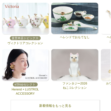
ヘレンドでおもてなし
ヘ
直営本店トピックス
ヴィクトリアコレクション
ファンタジー2026
カ
eShopセレクト
ねこコレクション
Herend × LUSTROL
ACCESSORY
新着情報をもっと見る