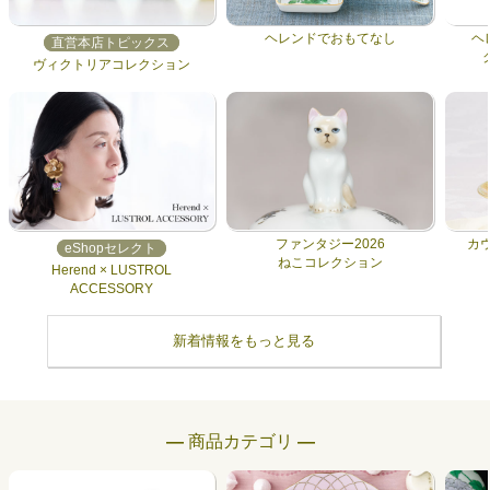
ヘレンドでおもてなし
ヘ
直営本店トピックス
ヴィクトリアコレクション
ファンタジー2026
カ
eShopセレクト
ねこコレクション
Herend × LUSTROL
ACCESSORY
新着情報をもっと見る
― 商品カテゴリ ―