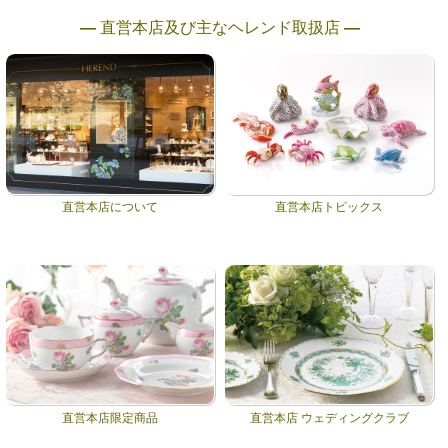
― 直営本店及び主なヘレンド取扱店 ―
直営本店について
直営本店トピックス
直営本店限定商品
直営本店 ウェディングクラブ