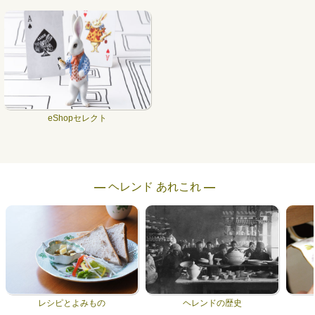
eShopセレクト
― ヘレンド あれこれ ―
レシピとよみもの
ヘレンドの歴史