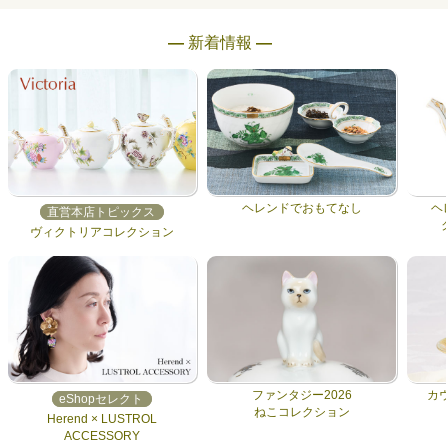
― 新着情報 ―
ヘレンドでおもてなし
ヘ
直営本店トピックス
ヴィクトリアコレクション
ファンタジー2026
カ
eShopセレクト
ねこコレクション
Herend × LUSTROL
ACCESSORY