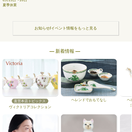
8月13日〜16日
夏季休業
お知らせ/イベント情報をもっと見る
― 新着情報 ―
ヘレンドでおもてなし
ヘ
直営本店トピックス
ヴィクトリアコレクション