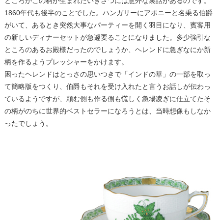
ところがこの柄が生まれたいきさつには意外な裏話があるのです。
1860年代も後半のことでした。ハンガリーにアポニーと名乗る伯爵
がいて、あるとき突然大事なパーティーを開く羽目になり、賓客用
の新しいディナーセットが急遽要ることになりました。多少強引な
ところのあるお殿様だったのでしょうか、ヘレンドに急ぎなにか新
柄を作るようプレッシャーをかけます。
困ったヘレンドはとっさの思いつきで「インドの華」の一部を取っ
て簡略版をつくり、伯爵もそれを受け入れたと言うお話しが伝わっ
ているようですが、頼む側も作る側も慌しく急場凌ぎに仕立てたそ
の柄がのちに世界的ベストセラーになろうとは、当時想像もしなか
ったでしょう。