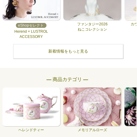
ファンタジー2026
カ
eShopセレクト
ねこコレクション
Herend × LUSTROL
ACCESSORY
新着情報をもっと見る
― 商品カテゴリ ―
ヘレンドティー
メモリアルローズ