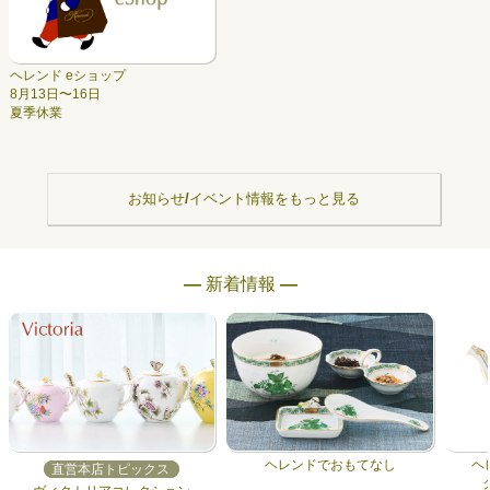
ヘレンド eショップ
8月13日〜16日
夏季休業
お知らせ/イベント情報をもっと見る
― 新着情報 ―
ヘレンドでおもてなし
ヘ
直営本店トピックス