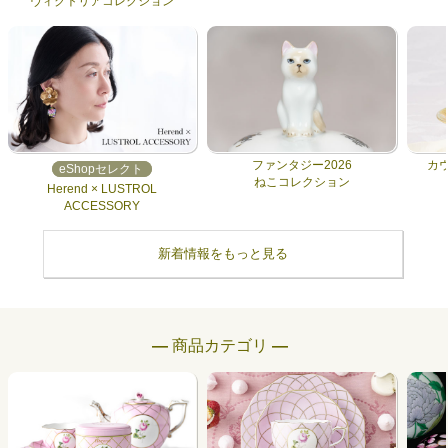
ヴィクトリアコレクション
ファンタジー2026
カ
eShopセレクト
ねこコレクション
Herend × LUSTROL
ACCESSORY
新着情報をもっと見る
― 商品カテゴリ ―