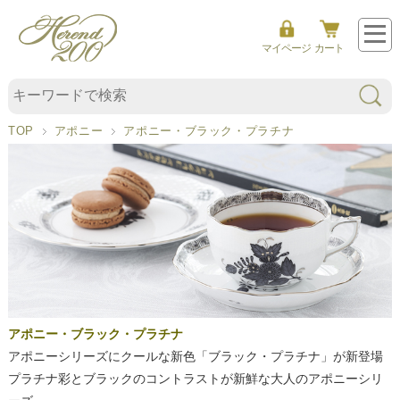
マイページ
カート
ブ
ラ
ッ
ク
TOP
アポニー
アポニー・ブラック・プラチナ
＆
プ
ラ
チ
ナ
アポニー・ブラック・プラチナ
アポニーシリーズにクールな新色「ブラック・プラチナ」が新登場
プラチナ彩とブラックのコントラストが新鮮な大人のアポニーシリ