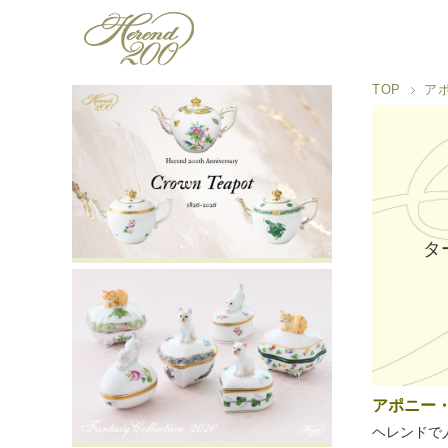
TOP
ア
タ
アポニー
ヘレンドで