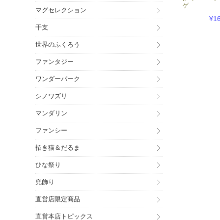
ゲ
マグセレクション
¥1
干支
世界のふくろう
ファンタジー
ワンダーパーク
シノワズリ
マンダリン
ファンシー
招き猫＆だるま
ひな祭り
兜飾り
直営店限定商品
直営本店トピックス