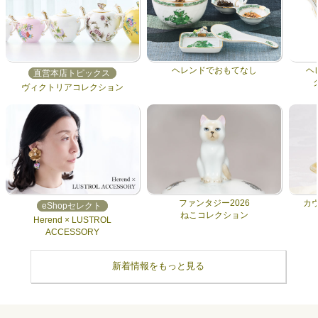
ヘレンドでおもてなし
ヘ
直営本店トピックス
ヴィクトリアコレクション
ファンタジー2026
カ
eShopセレクト
ねこコレクション
Herend × LUSTROL
ACCESSORY
新着情報をもっと見る