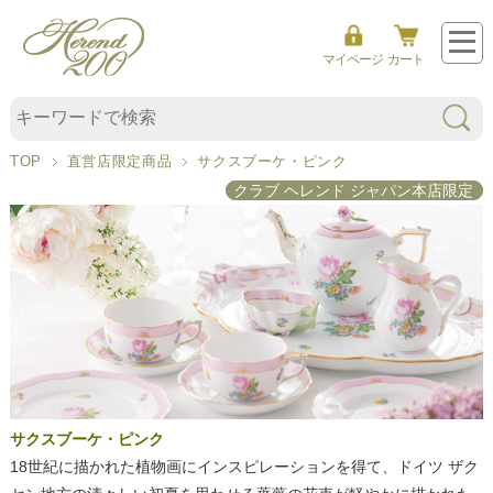
マイページ
カート
サ
ク
ス
TOP
直営店限定商品
サクスブーケ・ピンク
ブ
クラブ ヘレンド ジャパン本店限定
ー
ケ
・
ピ
ン
ク
サクスブーケ・ピンク
18世紀に描かれた植物画にインスピレーションを得て、ドイツ ザク