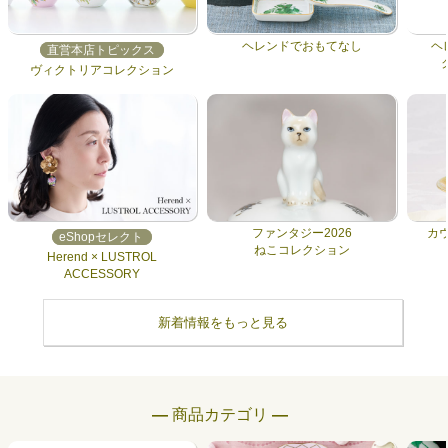
ヘレンドでおもてなし
ヘ
直営本店トピックス
ヴィクトリアコレクション
ファンタジー2026
カ
eShopセレクト
ねこコレクション
Herend × LUSTROL
ACCESSORY
新着情報をもっと見る
― 商品カテゴリ ―