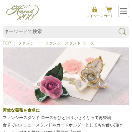
フ
ァ
マイページ
カート
ン
シ
ー
TOP
ファンシー
ファンシースタンド ローズ
ス
タ
ン
ド
ロ
ー
ズ
素敵な薔薇を食卓に
ファンシースタンド ローズがひと回り小さくなって再登場。
食卓でのメニュースタンドやカードホルダーとしてもお使い頂け