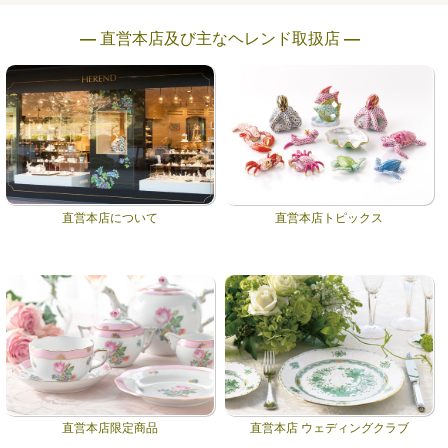
― 直営本店及び主なヘレンド取扱店 ―
直営本店について
直営本店トピックス
直営本店限定商品
直営本店 ウェディングクラブ