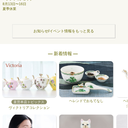
8月13日〜16日
夏季休業
お知らせ/イベント情報をもっと見る
― 新着情報 ―
ヘレンドでおもてなし
ヘ
直営本店トピックス
ヴィクトリアコレクション