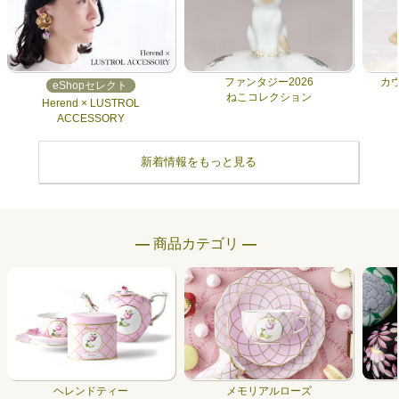
ファンタジー2026
カ
eShopセレクト
ねこコレクション
Herend × LUSTROL
ACCESSORY
新着情報をもっと見る
― 商品カテゴリ ―
ヘレンドティー
メモリアルローズ