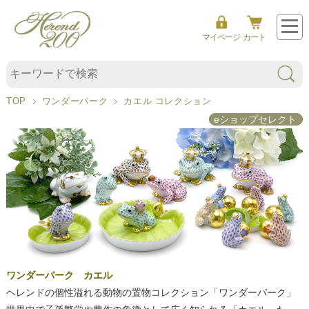
マイページ
カート
ワ
ン
ダ
TOP
ワンダーパーク
カエル コレクション
ー
eショップセレクト
パ
ー
ク
カ
エ
ル
ワンダーパーク カエル
ヘレンドの個性溢れる動物の置物コレクション「ワンダーパーク」