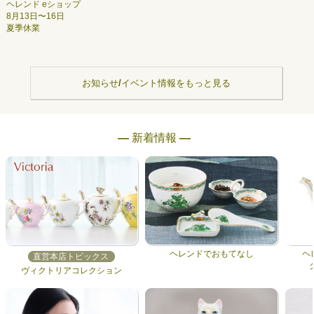
ヘレンド eショップ
8月13日〜16日
夏季休業
お知らせ/イベント情報をもっと見る
― 新着情報 ―
ヘレンドでおもてなし
ヘ
直営本店トピックス
ヴィクトリアコレクション