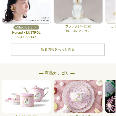
ファンタジー2026
カ
eShopセレクト
ねこコレクション
Herend × LUSTROL
ACCESSORY
新着情報をもっと見る
― 商品カテゴリ ―
ヘレンドティー
メモリアルローズ