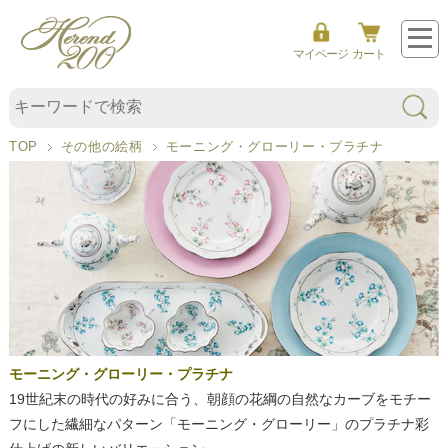
ー
ニ
マイページ
カート
ン
グ
・
グ
TOP
その他の絵柄
モーニング・グローリー・プラチナ
ロ
ー
リ
ー
プ
ラ
チ
ナ
モーニング・グローリー・プラチナ
19世紀末の時代の好みに合う、朝顔の花綱の自然なカーブをモチー
フにした繊細なパターン「モーニング・グローリー」のプラチナ彩