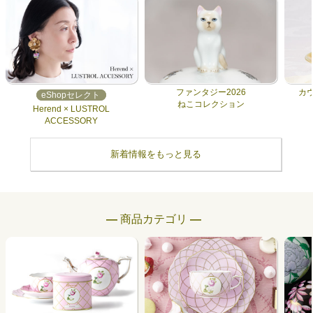
ファンタジー2026
カ
eShopセレクト
ねこコレクション
Herend × LUSTROL
ACCESSORY
新着情報をもっと見る
― 商品カテゴリ ―