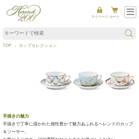
マイページ
カート
カ
ッ
プ
セ
TOP
カップセレクション
レ
ク
シ
ョ
ン
手描きの魅力
手描きで丁寧に描かれた個性豊かで魅力あふれるヘレンドのカップ
＆ソーサー。