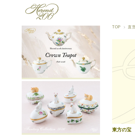
TOP
直
東方の宝