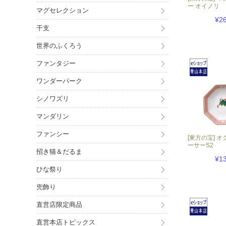
ー オイノリ
マグセレクション
¥2
干支
世界のふくろう
ファンタジー
ワンダーパーク
シノワズリ
マンダリン
ファンシー
[東方の宝] 
ーサーS2
招き猫＆だるま
¥1
ひな祭り
兜飾り
直営店限定商品
直営本店トピックス