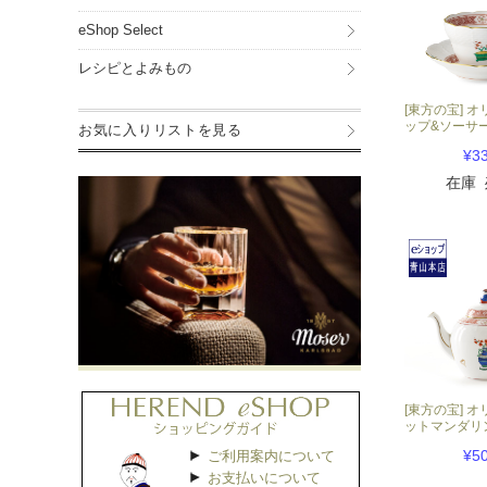
eShop Select
レシピとよみもの
[東方の宝] 
ップ&ソーサ
お気に入りリストを見る
¥3
在庫
[東方の宝] 
ットマンダリ
¥5
ご利用案内について
お支払いについて