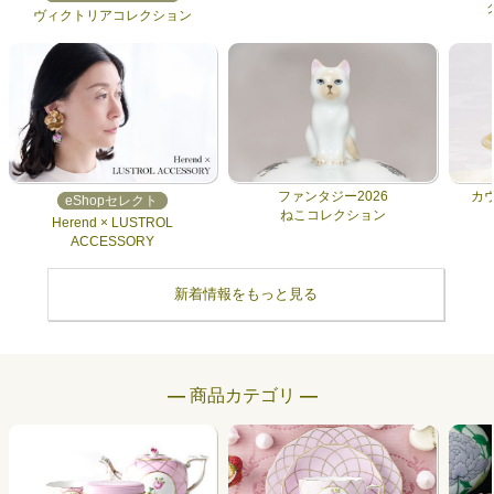
ヴィクトリアコレクション
ファンタジー2026
カ
eShopセレクト
ねこコレクション
Herend × LUSTROL
ACCESSORY
新着情報をもっと見る
― 商品カテゴリ ―