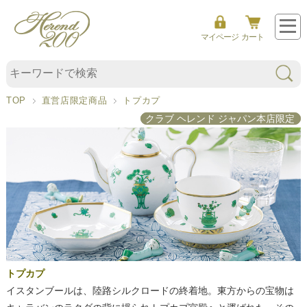
マイページ
カート
TOP
直営店限定商品
トプカプ
ト
クラブ ヘレンド ジャパン本店限定
プ
カ
プ
トプカプ
イスタンブールは、陸路シルクロードの終着地。東方からの宝物は