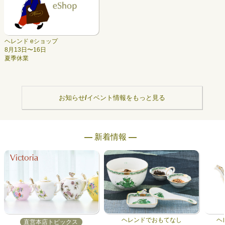
ヘレンド eショップ
8月13日〜16日
夏季休業
お知らせ/イベント情報をもっと見る
― 新着情報 ―
ヘレンドでおもてなし
ヘ
直営本店トピックス