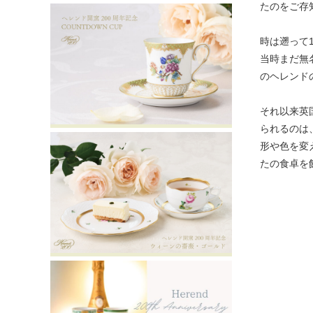
たのをご存
時は遡って
当時まだ無
のヘレンド
それ以来英
られるのは
形や色を変
たの食卓を