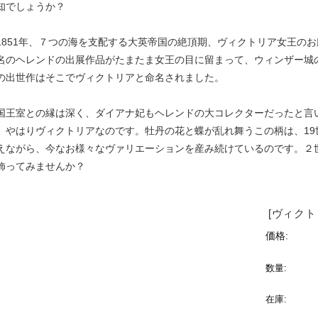
知でしょうか？
1851年、７つの海を支配する大英帝国の絶頂期、ヴィクトリア女王の
名のヘレンドの出展作品がたまたま女王の目に留まって、ウィンザー城
の出世作はそこでヴィクトリアと命名されました。
国王室との縁は深く、ダイアナ妃もヘレンドの大コレクターだったと言
、やはりヴィクトリアなのです。牡丹の花と蝶が乱れ舞うこの柄は、1
えながら、今なお様々なヴァリエーションを産み続けているのです。２
飾ってみませんか？
[ヴィク
価格:
数量:
在庫: