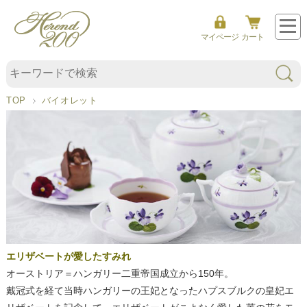
マイページ
カート
バ
イ
TOP
バイオレット
オ
レ
ッ
ト
エリザベートが愛したすみれ
オーストリア＝ハンガリー二重帝国成立から150年。
戴冠式を経て当時ハンガリーの王妃となったハプスブルクの皇妃エ