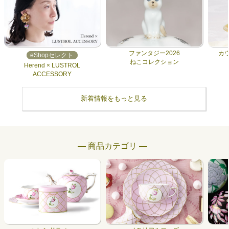
ファンタジー2026
カ
eShopセレクト
ねこコレクション
Herend × LUSTROL
ACCESSORY
新着情報をもっと見る
― 商品カテゴリ ―