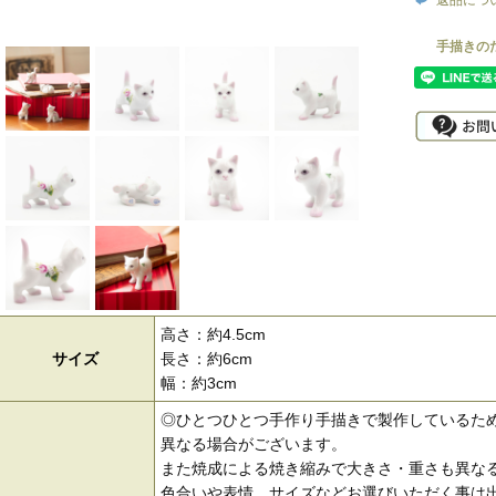
返品につ
高さ：約4.5cm
サイズ
長さ：約6cm
幅：約3cm
◎ひとつひとつ手作り手描きで製作しているた
異なる場合がございます。
また焼成による焼き縮みで大きさ・重さも異な
色合いや表情、サイズなどお選びいただく事は