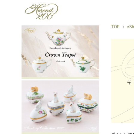
TOP
eSh
キ