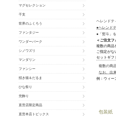
マグセレクション
干支
ヘレンドテ
世界のふくろう
●ヘレンド
ファンタジー
●「熨斗」
＜ご注文フ
ワンダーパーク
複数の商品
シノワズリ
ご指定がな
セットギフ
マンダリン
複数の商
ファンシー
なお、出
招き猫＆だるま
例：ウィー
ひな祭り
兜飾り
直営店限定商品
包装紙
直営本店トピックス