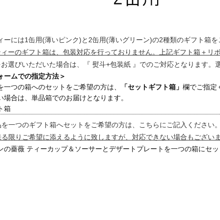
ィーには1缶用(薄いピンク)と2缶用(薄いグリーン)の2種類のギフト箱
ティーのギフト箱は、包装対応を行っておりません。上記ギフト箱＋リ
をお選びいただいた場合は、『 熨斗+包装紙 』でのご対応となります
ォームでの指定方法＞
を一つの箱へのセットをご希望の方は、
「セットギフト箱」
欄でご指定
い場合は、単品箱でのお届けとなります。
ト箱
品を一つのギフト箱へセットをご希望の方は、こちらにご記入ください
来る限りご希望に添えるように致しますが、対応できない場合もござい
ンの薔薇 ティーカップ＆ソーサーとデザートプレートを一つの箱にセッ