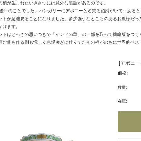
の柄が生まれたいきさつには意外な裏話があるのです。
代も後半のことでした。ハンガリーにアポニーと名乗る伯爵がいて、ある
ットが急遽要ることになりました。多少強引なところのあるお殿様だっ
かけます。
ンドはとっさの思いつきで「インドの華」の一部を取って簡略版をつく
頼む側も作る側も慌しく急場凌ぎに仕立てたその柄がのちに世界的ベス
[アポニ
価格:
数量:
在庫: