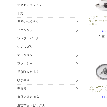
マグセレクション
干支
[アポニー・
ラチナ] ティ
世界のふくろう
ーサー
ファンタジー
¥3
在庫
ワンダーパーク
シノワズリ
マンダリン
ファンシー
招き猫＆だるま
ひな祭り
[アポニー・
兜飾り
ラチナ] ダエ
¥1
直営店限定商品
直営本店トピックス