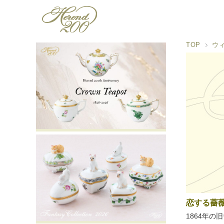
TOP
ウ
恋する薔
1864年