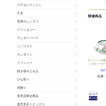
マグセレクション
干支
関連商品
世界のふくろう
ファンタジー
ワンダーパーク
シノワズリ
マンダリン
[ウィーンの薔
ファンシー
ップ&ソーサ
¥2
招き猫＆だるま
在庫
ひな祭り
兜飾り
直営店限定商品
直営本店トピックス