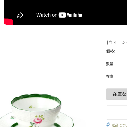
[ウィー
価格:
数量:
在庫:
返品につ