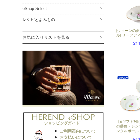
eShop Select
レシピとよみもの
[ウィーンの
ル] リーフデ
お気に入りリストを見る
¥1
【eギフト対
の薔薇・シンプ
ご利用案内について
ンタルボール 
お支払いについて
¥1