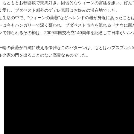
、もともとお転婆娘で乗馬好き。因習的なウィーンの宮廷を嫌い、好ん
く愛し、ブダペスト郊外のゲデレ宮殿はお好みの滞在地でした。
な生活の中で、"ウィーンの薔薇"などへレンドの器が身近にあったこと
トは今もハンガリーで深く慕われ、ブダペスト市内を流れるドナウに懸
ンで飾られるその橋は、2009年国交樹立140周年を記念して日本がハ
一輪の薔薇が白磁に映える優雅なこのパターンは、もとはハプスブルク家
ルク家の門を出ることのない高貴なものでした。