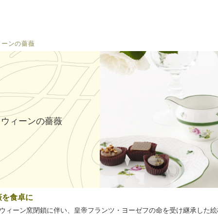
ィーンの薔薇
ウィーンの薔薇
薇を食卓に
の旧ウィーン窯閉鎖に伴い、皇帝フランツ・ヨーゼフの命を受け継承した