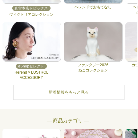
ヘレンドでおもてなし
ヘ
直営本店トピックス
ヴィクトリアコレクション
ファンタジー2026
カ
eShopセレクト
ねこコレクション
Herend × LUSTROL
ACCESSORY
新着情報をもっと見る
― 商品カテゴリ ―