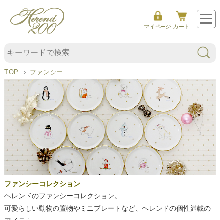
フ
マイページ
カート
ァ
ン
シ
ー
TOP
ファンシー
コ
レ
ク
シ
ョ
ン
ファンシーコレクション
ヘレンドのファンシーコレクション。
可愛らしい動物の置物やミニプレートなど、ヘレンドの個性満載の