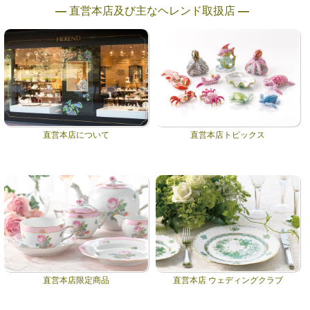
― 直営本店及び主なヘレンド取扱店 ―
直営本店について
直営本店トピックス
直営本店限定商品
直営本店 ウェディングクラブ