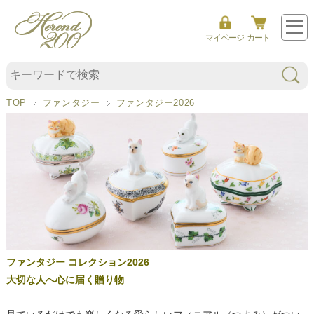
フ
マイページ
カート
ァ
ン
タ
TOP
ファンタジー
ファンタジー2026
ジ
ー
2
0
2
6
ファンタジー コレクション2026
大切な人へ心に届く贈り物