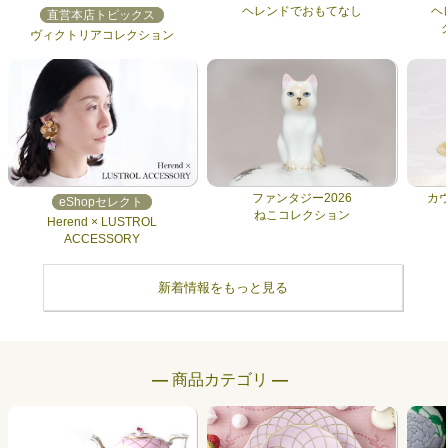
ヘレンドでおもてなし
ヘ
直営本店トピックス
ヴィクトリアコレクション
ファンタジー2026
カ
eShopセレクト
ねこコレクション
Herend × LUSTROL
ACCESSORY
新着情報をもっと見る
― 商品カテゴリ ―