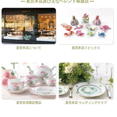
― 直営本店及び主なヘレンド取扱店 ―
直営本店について
直営本店トピックス
直営本店限定商品
直営本店 ウェディングクラブ