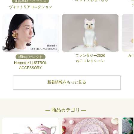
直営本店トピックス
ヴィクトリアコレクション
ファンタジー2026
カ
eShopセレクト
ねこコレクション
Herend × LUSTROL
ACCESSORY
新着情報をもっと見る
― 商品カテゴリ ―