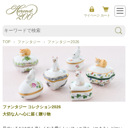
フ
マイページ
カート
ァ
ン
タ
TOP
ファンタジー
ファンタジー2026
ジ
ー
2
0
2
6
ファンタジー コレクション2026
大切な人へ心に届く贈り物