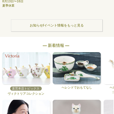
8月13日〜16日
夏季休業
お知らせ/イベント情報をもっと見る
― 新着情報 ―
ヘレンドでおもてなし
ヘ
直営本店トピックス
ヴィクトリアコレクション