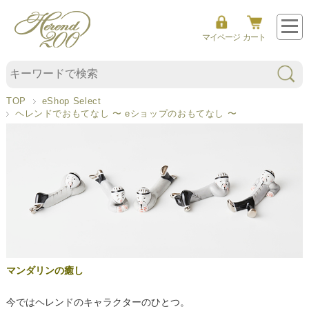
ン
ダ
マイページ
カート
リ
ン
TOP
eShop Select
ブ
ヘレンドでおもてなし 〜 eショップのおもてなし 〜
ラ
ッ
ク
・
プ
ラ
チ
ナ
マンダリンの癒し
今ではヘレンドのキャラクターのひとつ。