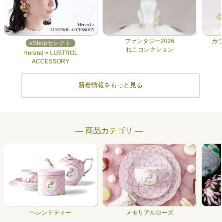
ファンタジー2026
カ
eShopセレクト
ねこコレクション
Herend × LUSTROL
ACCESSORY
新着情報をもっと見る
― 商品カテゴリ ―
ヘレンドティー
メモリアルローズ